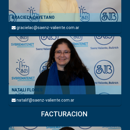
GRACIELA CAYETANO
gracielac@saenz-valiente.com.ar
NATALI FLORES
natalif@saenz-valiente.com.ar
FACTURACION